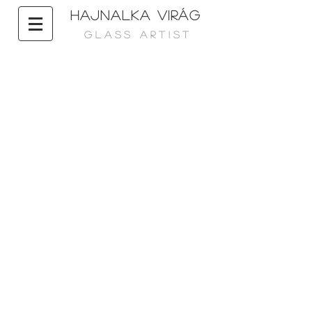
HAJNALKA VIRÁG
G L A S S A R T I S T