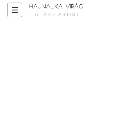
HAJNALKA VIRÁG
G L A S S A R T I S T